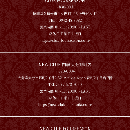
CLUB FOURSEASON
〒830-0031
福岡県久留米市六ツ門町1-15 上野ビル 1F
TEL：0942-48-9082
営業時間 月〜土 : 20:00～LAST
店休日 日曜日│祝日
https://club-fourseason.com/
NEW CLUB 四季 大分都町店
〒870-0034
大分県大分市都町2丁目2-32 セブンイレブン都町2丁目店 2階
TEL：097-573-7030
営業時間 月〜土 : 20:00～LAST
店休日 日曜日│祝日
https://new-club-shiki-oita.com/
NEW CLUB FOURSEASON