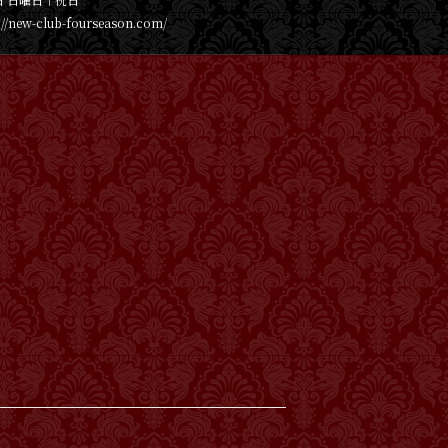
://new-club-fourseason.com/