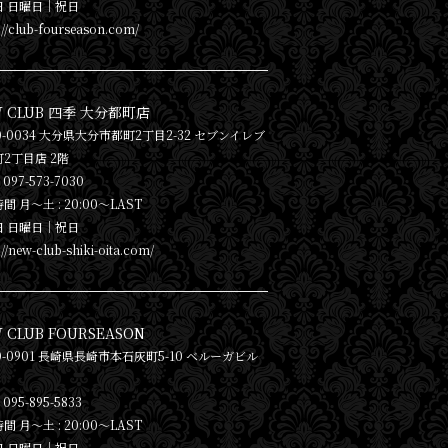
日 日曜日│祝日
://club-fourseason.com/
W CLUB 四季 大分都町店
0-0034 大分県大分市都町2丁目2-32 セブンイレブ
2丁目店 2階
097-573-7030
間 月〜土 : 20:00～LAST
日 日曜日│祝日
://new-club-shiki-oita.com/
 CLUB FOURSEASON
0-0901 長崎県長崎市本石灰町5-10 ベルーガビル
095-895-5833
間 月〜土 : 20:00～LAST
日 日曜日│祝日