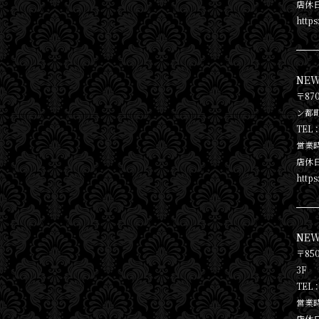
店休
https
NE
〒87
ン都町
TEL：
営業時
店休
https
NEW
〒85
3F
TEL：
営業時
店休