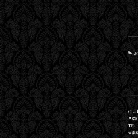
お
CLU
〒83
TEL：
営業時